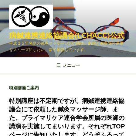
コ
ン
テ
ン
ツ
病鍼連携連絡協議会(LCHACC)公式
へ
平成２５年発足の鍼灸マッサージ師の団体。病院と鍼灸院の連携
ス
をスムーズにしたい、皆で勉強しています。
キ
ッ
メニュー
プ
特別講座ご案内
特別講座は不定期ですが、病鍼連携連絡協
議会にて依頼した鍼灸マッサージ師、ま
た、プライマリケア連合学会所属の医師の
講演を実施してまいります。それぞれTOP
ページに告知いたします。どうぞふるって