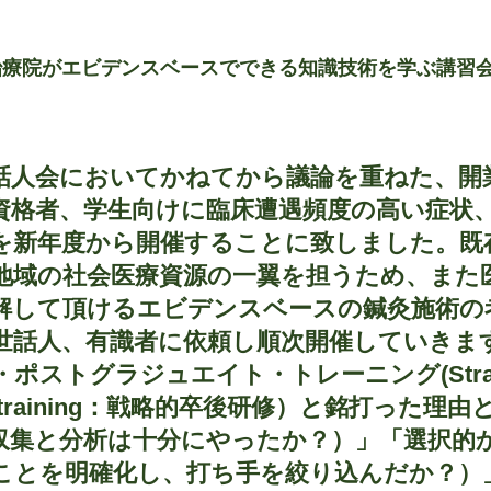
の治療院がエビデンスベースでできる知識技術を学ぶ講習
話人会においてかねてから議論を重ねた、開
資格者、学生向けに臨床遭遇頻度の高い症状
を新年度から開催することに致しました。既
地域の社会医療資源の一翼を担うため、また
解して頂けるエビデンスベースの鍼灸施術の
世話人、有識者に依頼し順次開催していきます
ポストグラジュエイト・トレーニング(Strate
uate training：戦略的卒後研修）と銘打った
収集と分析は十分にやったか？）」「選択的
ことを明確化し、打ち手を絞り込んだか？）