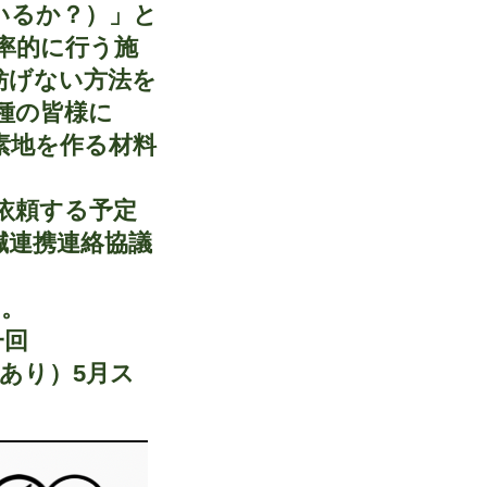
いるか？）」と
率的に行う施
妨げない方法を
種の皆様に
素地を作る材料
依頼する予定
鍼連携連絡協議
す。
/一回
あり）5月ス