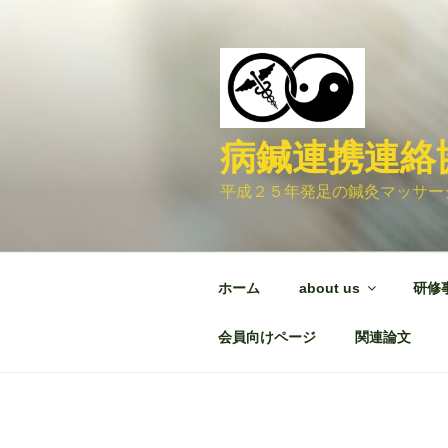
コ
ン
テ
ン
ツ
へ
病鍼連携連絡協
ス
キ
平成２５年発足の鍼灸マッサー
ッ
プ
ホーム
about us
研修
会員向けページ
関連論文