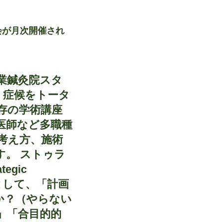
会が月次開催され
業鍼灸院スタ
、症候をトータ
存の学術講座
医師など多職種
考え方、施術
。 ストゥラ
gic
理由として、「計画
か？（やらない
」「合目的的