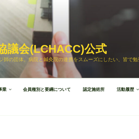
議会(LCHACC)公式
ジ師の団体。病院と鍼灸院の連携をスムーズにしたい、皆で勉
事業
会員種別と要綱について
認定施術所
活動履歴