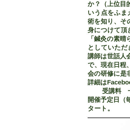
か？（上位目
いう点をふま
術を知り、そ
身につけて頂
「鍼灸の素晴
としていただ
講師は世話人
で、現在日程
会の研修に是
詳細はFace
受講料 一般4
開催予定日（
タート。