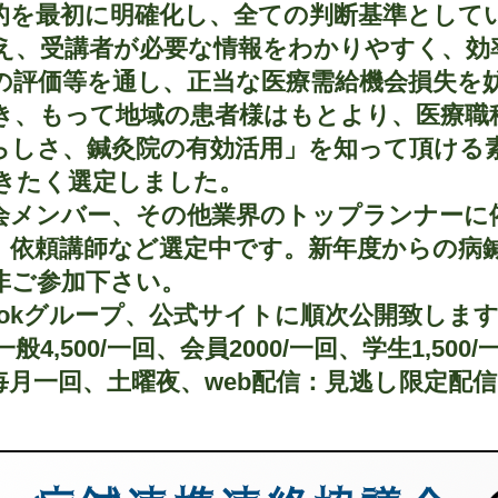
的を最初に明確化し、全ての判断基準として
え、受講者が必要な情報をわかりやすく、効
の評価等を通し、正当な医療需給機会損失を
き、もって地域の患者様はもとより、医療職
らしさ、鍼灸院の有効活用」を知って頂ける
きたく選定しました。
会メンバー、その他業界のトップランナーに
、依頼講師など選定中です。新年度からの病
非ご参加下さい。
bookグループ、公式サイトに順次公開致しま
,500/一回、会員2000/一回、学生1,500
毎月一回、土曜夜、web配信：見逃し限定配信