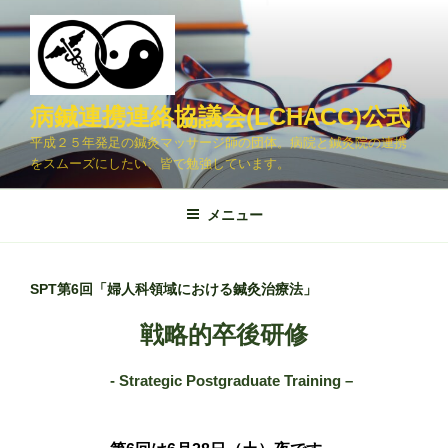
コ
ン
テ
ン
ツ
病鍼連携連絡協議会(LCHACC)公式
へ
平成２５年発足の鍼灸マッサージ師の団体。病院と鍼灸院の連携
ス
をスムーズにしたい、皆で勉強しています。
キ
ッ
メニュー
プ
SPT第6回「婦人科領域における鍼灸治療法」
戦略的卒後研修
- Strategic Postgraduate Training –