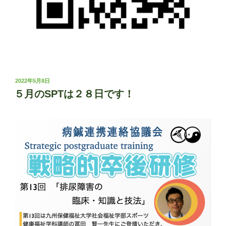
投
2022年5月8日
稿
５月のSPTは２８日です！
日: