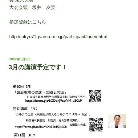
大会会頭 坂井 友実
参加登録はこちら
http://tokyo71-jsam.umin.jp/participant/index.html
投
2022年1月5日
稿
3月の講演予定です！
日: