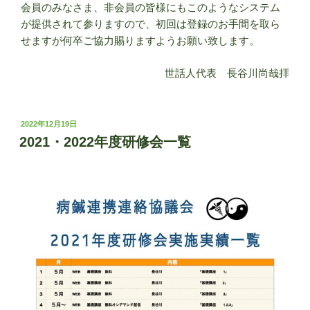
会員のみなさま、非会員の皆様にもこのようなシステム
が提供されて参りますので、初回は登録のお手間を取ら
せますが何卒ご協力賜りますようお願い致します。
世話人代表 長谷川尚哉拝
投
2022年12月19日
稿
2021・2022年度研修会一覧
日: