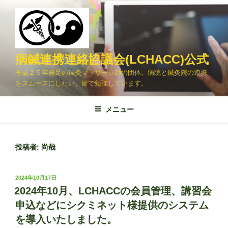
コ
ン
テ
ン
ツ
病鍼連携連絡協議会(LCHACC)公式
へ
平成２５年発足の鍼灸マッサージ師の団体。病院と鍼灸院の連携
ス
をスムーズにしたい、皆で勉強しています。
キ
ッ
メニュー
プ
投稿者:
尚哉
投
2024年10月17日
稿
2024年10月、LCHACCの会員管理、講習会
日:
申込などにシクミネット様提供のシステム
を導入いたしました。