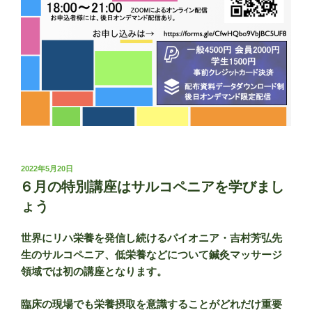
投
2022年5月20日
稿
６月の特別講座はサルコペニアを学びまし
日:
ょう
世界にリハ栄養を発信し続けるパイオニア・吉村芳弘先
生のサルコペニア、低栄養などについて鍼灸マッサージ
領域では初の講座となります。
臨床の現場でも栄養摂取を意識することがどれだけ重要