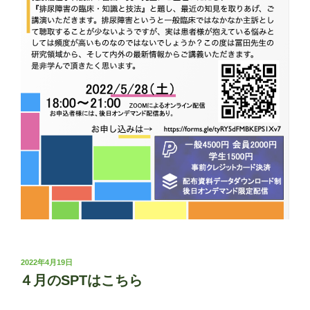
投
2022年4月19日
稿
４月のSPTはこちら
日: