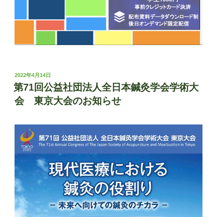
投
2022年4月14日
稿
第71回公益社団法人全日本鍼灸学会学術大
日:
会 東京大会のお知らせ