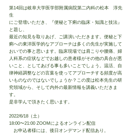
第14回は岐阜大学医学部附属病院第二内科の松本 淳先
生
にご登壇いただき、『便秘と下痢の臨床・知識と技法』
と題し、
最近の知見を取りあげ、ご講演いただきます。便秘と下
痢への東洋医学的なアプローチは多くの先生が実施して
おいでの事と思います。臨床現場では肩こりや腰痛、婦
人科系の症状などでお越しの患者様がその他の具合が悪
いこと、としてあげる事も多いことでしょう。温活、自
律神経調整などの言葉を使ってアプローチする頻度が高
いものなのではないでしょうか？この度は松本先生の研
究領域から、そして内外の最新情報を講義いただきま
す。
是非学んで頂きたく思います。
2022/6/18（土）
18:00〜21:00 ZOOMによるオンライン配信
お申込者様には、後日オンデマンド配信あり。