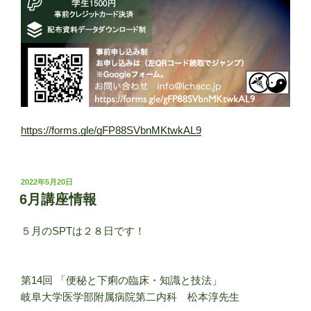
https://forms.gle/gFP88SVbnMKtwkAL9
投
2022年5月20日
稿
6月講座情報
日:
５月のSPTは２８日です！
第14回 「便秘と下痢の臨床・知識と技法」
岐阜大学医学部附属病院第二内科 松本淳先生