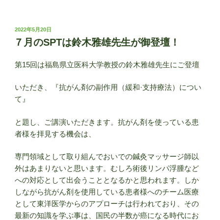
投
2022年5月20日
稿
７月のSPTは鈴木雅雄先生が御登壇！
日:
第15回は福島県立医科大学教授の鈴木雅雄先生にご登壇
いただき、『抗がん剤の副作用（緩和·支持療法）につい
て』
と題し、ご講演いただきます。抗がん剤を使っている患
者様を拝見する機会は、
専門領域として取り組んでおいでの鍼灸マッサージ師以
外はあまりないと思います。むしろ術後リンパ浮腫など
への対応として出会うこととなるかと思われます。しか
しながら抗がん剤を使用している患者様へのチーム医療
として東洋医学からのアプローチは行われており、その
最新の知識を学ぶ事は、国民の半数が癌になる時代にお