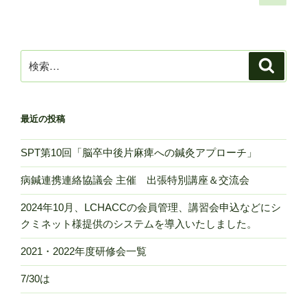
の
稿
ペ
の
ー
ペ
ジ
検
検
ー
索
索:
ジ
送
最近の投稿
り
SPT第10回「脳卒中後片麻痺への鍼灸アプローチ」
病鍼連携連絡協議会 主催 出張特別講座＆交流会
2024年10月、LCHACCの会員管理、講習会申込などにシ
クミネット様提供のシステムを導入いたしました。
2021・2022年度研修会一覧
7/30は