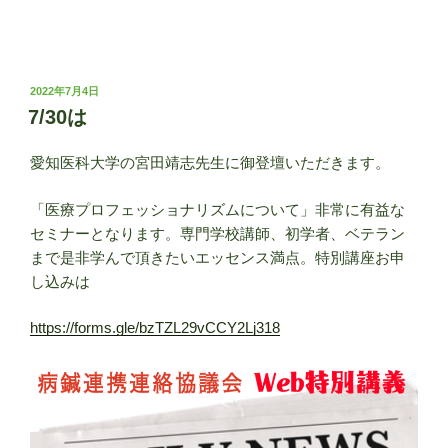
投
2022年7月4日
稿
7/30は
日:
愛知医科大学の宮田靖志先生に御登壇いただきます。
「医療プロフェッショナリズムについて」非常に有益な
セミナーとなります。専門学校講師、初学者、ベテラン
まで是非学んで頂きたいエッセンス満点。特別講座お申
し込みは
https://forms.gle/bzTZL29vCCY2Lj318