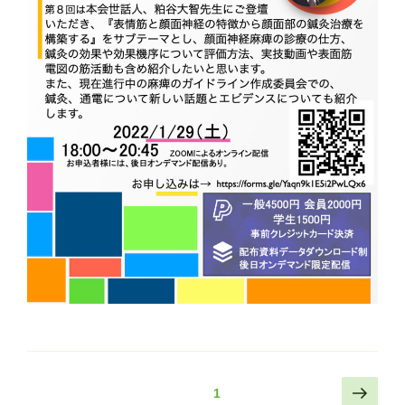
投
次
固定ページ
1